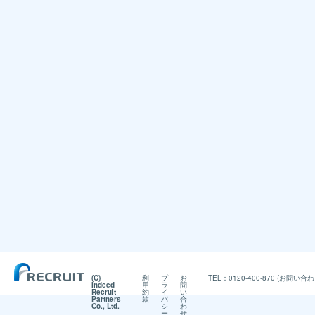
(C)
利
プ
お
TEL：0120-400-870 (お問
Indeed
用
ラ
問
Recruit
約
イ
い
Partners
款
バ
合
Co., Ltd.
シ
わ
ー
せ